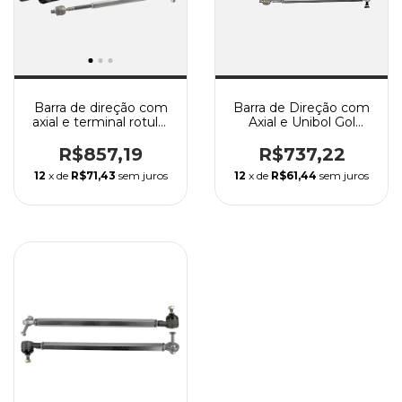
Barra de direção com
Barra de Direção com
axial e terminal rotular
Axial e Unibol Gol
para Gol Quadrado, Gol
(Quadrado) / Gol (Bola)
Bola, G3, G4 e
/ G3 / G4 / Santana
R$857,19
R$737,22
Santana.
12
x de
R$71,43
sem juros
12
x de
R$61,44
sem juros