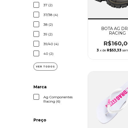
37 (2)
37/38 (4)
38 (2)
BOTA AG D
RACING
39 (2)
R$160,0
39/40 (4)
3
x de
R$53,33
sem
40 (2)
VER TODOS
Marca
Ag Componentes
Racing (6)
Preço