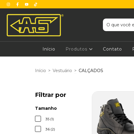
Início
Produtos
Contato
Início
>
Vestuário
>
CALÇADOS
Filtrar por
Tamanho
35 (1)
36 (2)