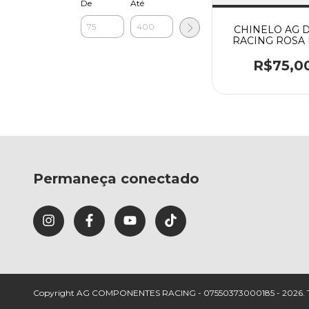
De
Até
CHINELO AG 
RACING ROSA 
R$75,0
Permaneça conectado
Copyright AG COMPONENTES RACING - 07550373000185 - 2026. Todos