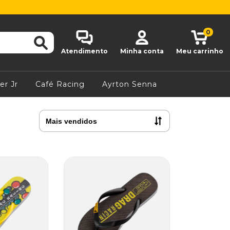
0
Atendimento
Minha conta
Meu carrinho
er Jr
Café Racing
Ayrton Senna