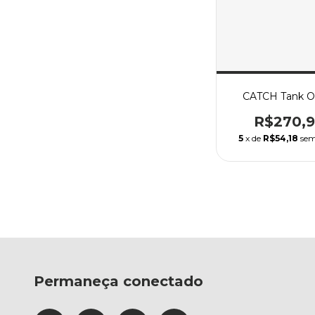
CATCH Tank O
R$270,
5
x de
R$54,18
sem
Permaneça conectado