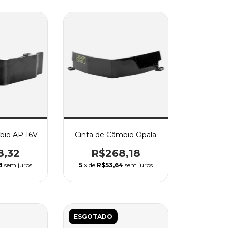
bio AP 16V
Cinta de Câmbio Opala
8,32
R$268,18
8
sem juros
5
x de
R$53,64
sem juros
ESGOTADO