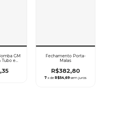
Bomba GM
Fechamento Porta-
 Tubo e
Malas
12AN
,35
R$382,80
7
x de
R$54,69
sem juros