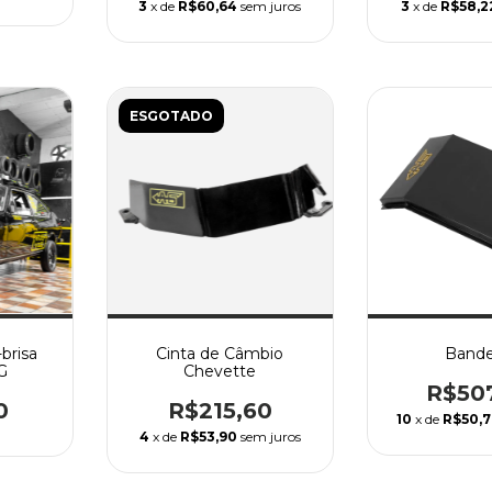
3
x de
R$60,64
sem juros
3
x de
R$58,2
ESGOTADO
brisa
Cinta de Câmbio
Bande
G
Chevette
R$50
0
R$215,60
10
x de
R$50,
4
x de
R$53,90
sem juros