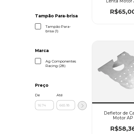
Lenta Motor
R$65,0
Tampão Para-brisa
Tampão Para-
brisa (1)
Marca
Ag Componentes
Racing (28)
Preço
De
Até
Defletor de Ca
Motor AP
R$58,3