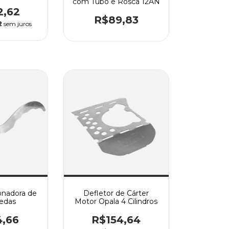
com Tubo e Rosca 12AN
2,62
R$89,83
2
sem juros
onadora de
Defletor de Cárter
edas
Motor Opala 4 Cilindros
4,66
R$154,64