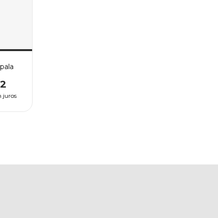
pala
92
 juros