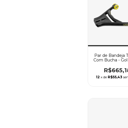
Par de Bandeja T
Com Bucha - Gol 
Par / Passat / S
Todos
R$665,1
12
x de
R$55,43
se