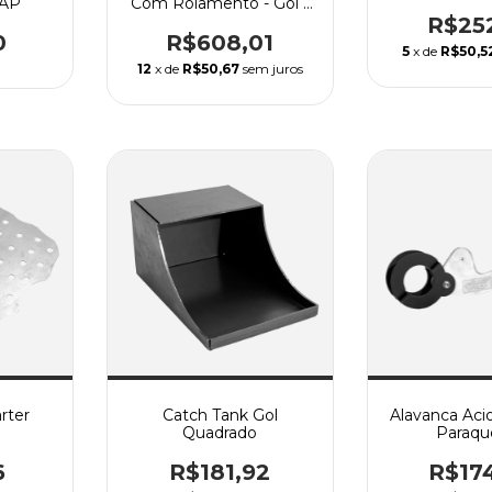
 AP
Com Rolamento - Gol /
Voy / Par / Passat / Sant
R$25
/ Todos
0
R$608,01
5
x de
R$50,5
12
x de
R$50,67
sem juros
rter
Catch Tank Gol
Alavanca Aci
Quadrado
Paraqu
6
R$181,92
R$17