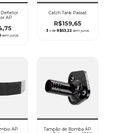
 Defletor
Catch Tank Passat
tor AP
R$159,65
4,75
3
x de
R$53,22
sem juros
6
sem juros
âmbio AP
Tampão de Bomba AP