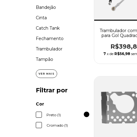
Bandejão
Cinta
Catch Tank
Trambulador com
para Gol Quadrad
Fechamento
Bola, G3, G4, V
Parati, Santana e
R$398,8
Trambulador
7
x de
R$56,98
sem
Tampão
VER MAIS
Filtrar por
Cor
Preto (1)
Cromado (1)