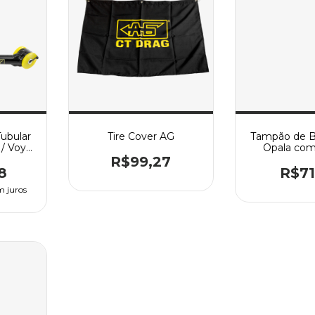
ubular
Tire Cover AG
Tampão de 
/ Voy /
Opala com
ant /
Rosca 
R$99,27
8
R$71
m juros