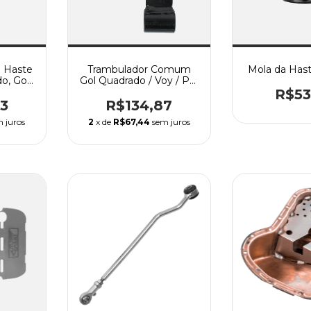
 Haste
Trambulador Comum
Mola da Hast
o, Gol
Gol Quadrado / Voy / Par
oyage,
/ Par Gol Bola / G3 / G4
R$53
 Passat
Santana / Passat Todos.
3
R$134,87
 juros
2
x de
R$67,44
sem juros