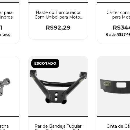
er para
Haste do Trambulador
Cárter com
lindros
Com Unibol para Motor
para Mo
AP
1
R$92,29
R$34
 juros
6
x de
R$57,4
ESGOTADO
rcha
Par de Bandeja Tubular
Cinta de C