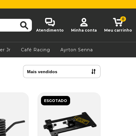
0
Atendimento
Minha conta
Meu carrinho
er Jr
Café Racing
Ayrton Senna
ESGOTADO