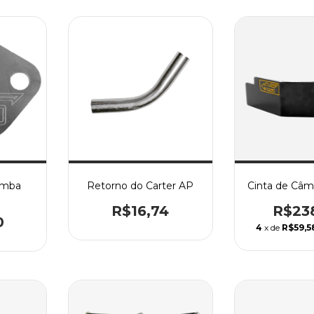
omba
Retorno do Carter AP
Cinta de Câm
R$16,74
R$23
0
4
x de
R$59,5