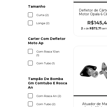
Tamanho
Defletor de Cárt
Motor Opala 6 Ci
Curta (2)
R$145,4
Longa (2)
2
x de
R$72,71
sem
Carter Com Defletor
Moto Ap
Com Rosca 10an
(1)
Com Tubo (1)
Tampão De Bomba
Gm Comtubo E Rosca
An
Com Rosca An (2)
Atuador de Ma
Com Tubo (2)