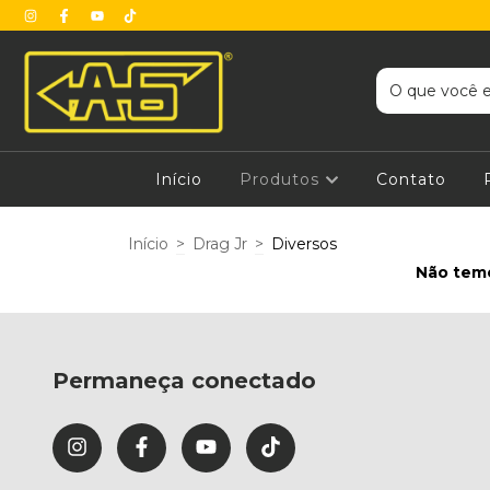
Início
Produtos
Contato
Início
>
Drag Jr
>
Diversos
Não temo
Permaneça conectado