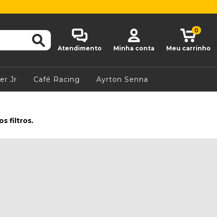
0
Atendimento
Minha conta
Meu carrinho
er Jr
Café Racing
Ayrton Senna
 filtros.