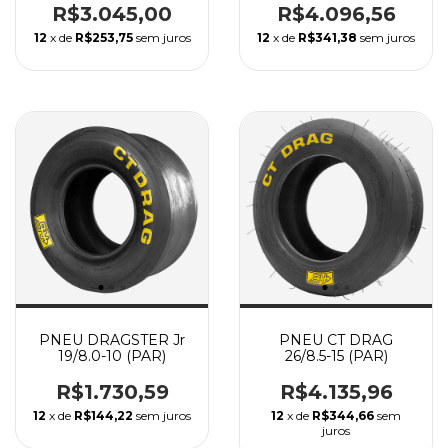
R$3.045,00
R$4.096,56
12
x de
R$253,75
sem juros
12
x de
R$341,38
sem juros
PNEU DRAGSTER Jr
PNEU CT DRAG
19/8.0-10 (PAR)
26/8.5-15 (PAR)
R$1.730,59
R$4.135,96
12
x de
R$144,22
sem juros
12
x de
R$344,66
sem
juros