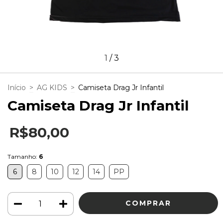
1
/
3
Início
>
AG KIDS
>
Camiseta Drag Jr Infantil
Camiseta Drag Jr Infantil
R$80,00
Tamanho:
6
6
8
10
12
14
PP