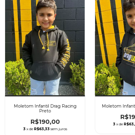
Moletom Infantil Drag Racing
Moletom Infanti
Preto
R$19
R$190,00
3
x de
R$63
3
x de
R$63,33
sem juros