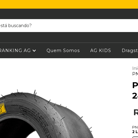
RANKING AG
Quem Somos
AG KIDS
Dragst
Iní
PN
P
2
PN
2 