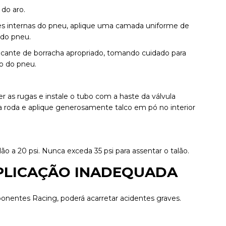
 do aro.
rtes internas do pneu, aplique uma camada uniforme de
 do pneu.
ficante de borracha apropriado, tomando cuidado para
o do pneu.
r as rugas e instale o tubo com a haste da válvula
na roda e aplique generosamente talco em pó no interior
o a 20 psi. Nunca exceda 35 psi para assentar o talão.
APLICAÇÃO INADEQUADA
entes Racing, poderá acarretar acidentes graves.