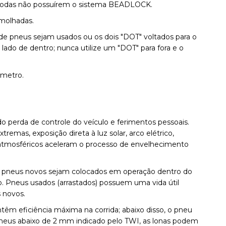
s rodas não possuírem o sistema BEADLOCK.
 molhadas.
pneus sejam usados ou os dois "DOT" voltados para o
 lado de dentro; nunca utilize um "DOT" para fora e o
ômetro.
 perda de controle do veículo e ferimentos pessoais.
mas, exposição direta à luz solar, arco elétrico,
 atmosféricos aceleram o processo de envelhecimento
neus novos sejam colocados em operação dentro do
ão. Pneus usados (arrastados) possuem uma vida útil
 novos.
m eficiência máxima na corrida; abaixo disso, o pneu
pneus abaixo de 2 mm indicado pelo TWI, as lonas podem