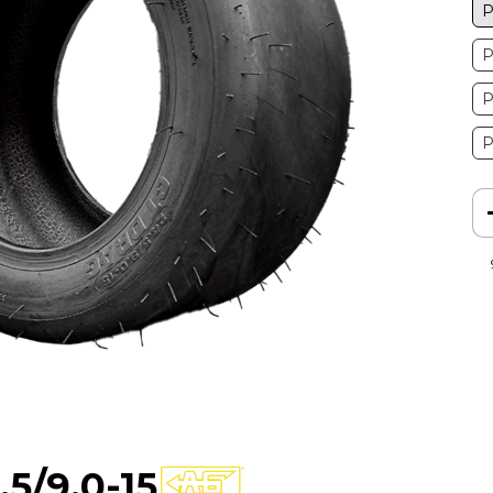
P
P
P
P
5/9.0-15