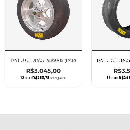
PNEU CT DRAG 195/50-15 (PAR)
PNEU CT DRAG 2
R$3.045,00
R$3.5
12
x de
R$253,75
sem juros
12
x de
R$299