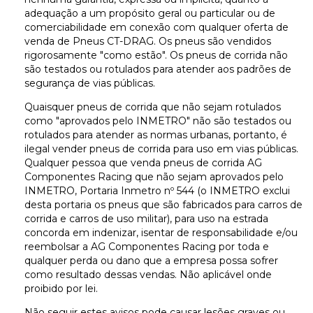
adequação a um propósito geral ou particular ou de
c
omerciabilidade em conexão com qualquer oferta de
ven
da de Pneus CT-DRAG. Os pneus são vendidos
rigorosamente "como estão". Os pneus de corrida não
são testados ou rotulados para atender aos padrões de
segurança de vias públicas.
Quaisquer pneus de corrida que não sejam rotulados
como "aprovados pelo INMETRO" não são testados ou
rotulados para atender as normas urbanas, portanto, é
ilegal vender pneus de corrida para uso em vias públicas.
Qualquer pessoa que venda pneus de corrida AG
Componentes Racing que não sejam aprovados pelo
INMETRO, Portaria Inmetro nº 544 (o INMETRO exclui
desta portaria os pneus que são fabricados para carros de
corrida e carros de uso militar), para uso na estrada
concorda em indenizar, isentar de responsabilidade e/ou
reembolsar a AG Componentes Racing por toda e
qualquer perda ou dano que a empresa possa sofrer
como resultado dessas vendas. Não aplicável onde
proibido por lei.
Não seguir estes avisos pode causar lesões graves ou