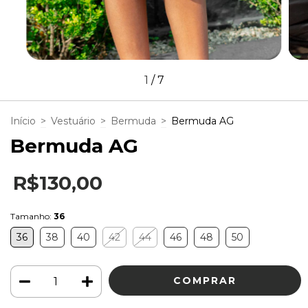
1
/
7
Início
>
Vestuário
>
Bermuda
>
Bermuda AG
Bermuda AG
R$130,00
Tamanho:
36
36
38
40
42
44
46
48
50