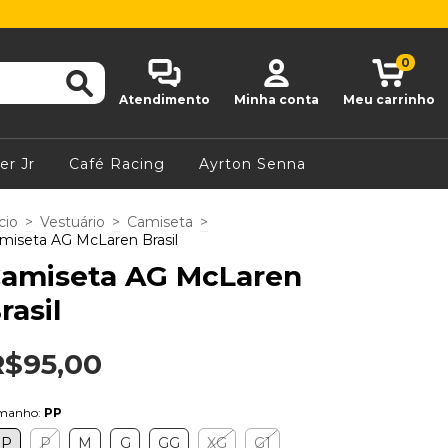
0
Atendimento
Minha conta
Meu carrinho
er Jr
Café Racing
Ayrton Senna
cio
>
Vestuário
>
Camiseta
>
miseta AG McLaren Brasil
amiseta AG McLaren
rasil
R$95,00
manho:
PP
PP
P
M
G
GG
XG
G1