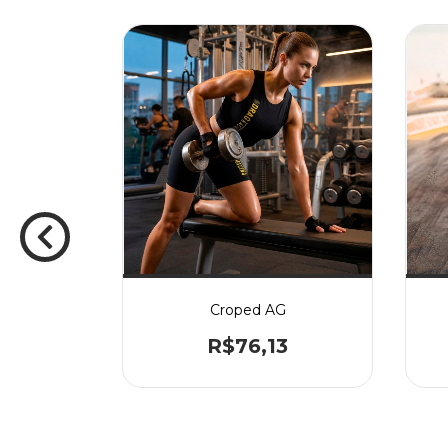
Croped AG
R$76,13
 FEMENINA
A
0