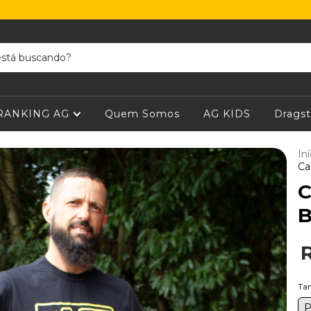
RANKING AG
Quem Somos
AG KIDS
Dragst
Iní
Ca
C
B
Ta