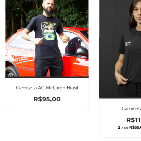
Camiseta AG McLaren Brasil
R$95,00
Camiset
R$11
2
x de
R$55