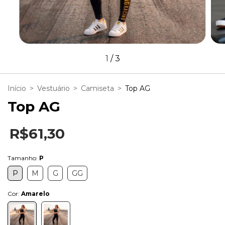
1
/
3
Início
>
Vestuário
>
Camiseta
>
Top AG
Top AG
R$61,30
Tamanho:
P
P
M
G
GG
Cor:
Amarelo