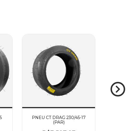
5
PNEU CT DRAG 230/45-17
PNEU CT
(PAR)