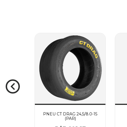
5/50-15
PNEU CT DRAG 24,5/8.0-15
(PAR)