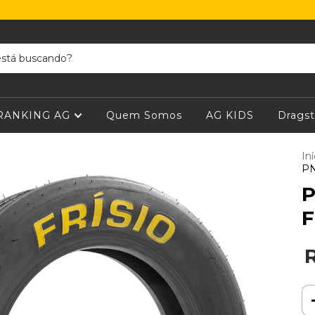
RANKING AG
Quem Somos
AG KIDS
Dragst
Iní
PN
P
F