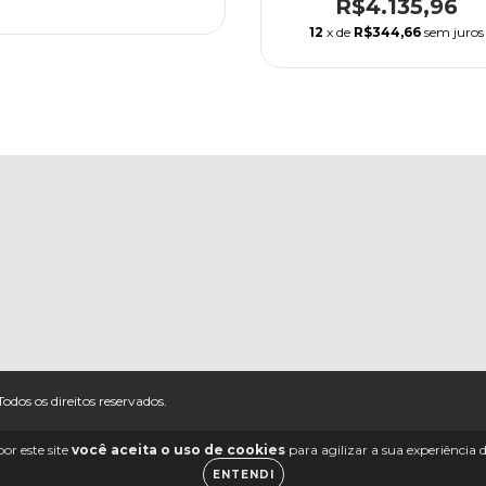
R$4.135,96
12
x de
R$344,66
sem juros
 os direitos reservados.
or este site
você aceita o uso de cookies
para agilizar a sua experiência
ENTENDI