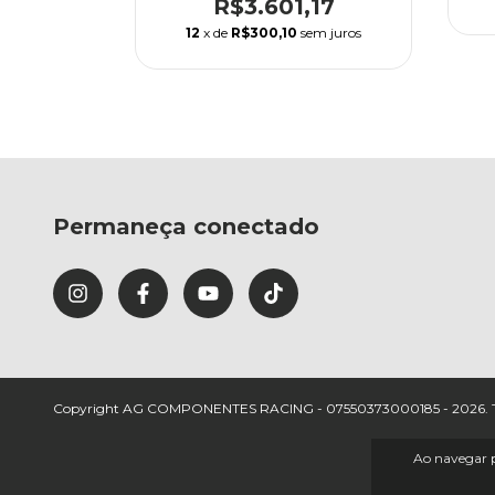
24
R$3.601,17
em juros
12
x de
R$300,10
sem juros
Permaneça conectado
Copyright AG COMPONENTES RACING - 07550373000185 - 2026. Todos
Ao navegar p