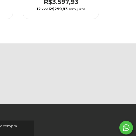
R$3.597,93
R
12
x de
R$299,83
sem juros
12
x de
 de compra.