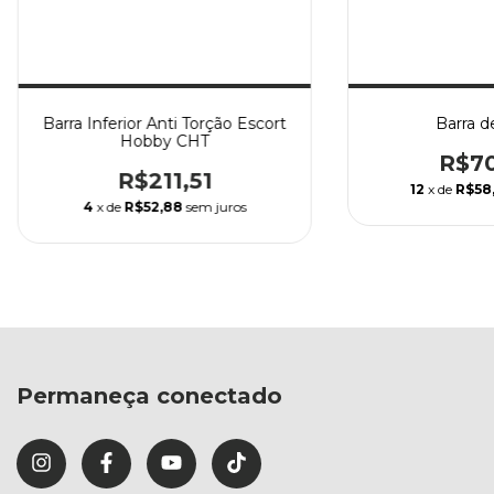
Barra Inferior Anti Torção Escort
Barra d
Hobby CHT
R$70
R$211,51
12
x de
R$58
4
x de
R$52,88
sem juros
Permaneça conectado