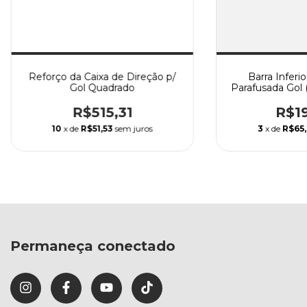
Reforço da Caixa de Direção p/
Barra Inferio
Gol Quadrado
Parafusada Gol (
Passat até 
R$515,31
R$19
10
x de
R$51,53
sem juros
3
x de
R$65,
Permaneça conectado